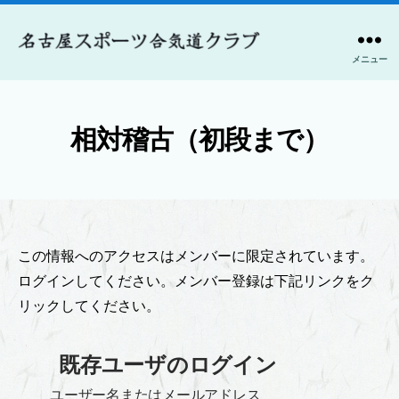
メニュー
名
古
屋
ス
相対稽古（初段まで）
ポ
ー
ツ
合
気
この情報へのアクセスはメンバーに限定されています。
道
ク
ログインしてください。メンバー登録は下記リンクをク
ラ
リックしてください。
ブ
既存ユーザのログイン
ユーザー名またはメールアドレス